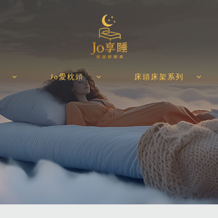
Jo愛枕頭
床頭床架系列