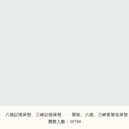
·
八德記憶床墊、三峽記憶床墊
·
鶯歌、八德、三峽客製化床墊
瀏覽人數：30768