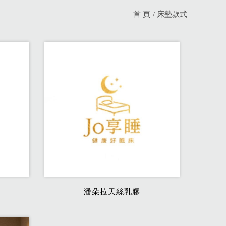
首 頁
床墊款式
潘朵拉天絲乳膠