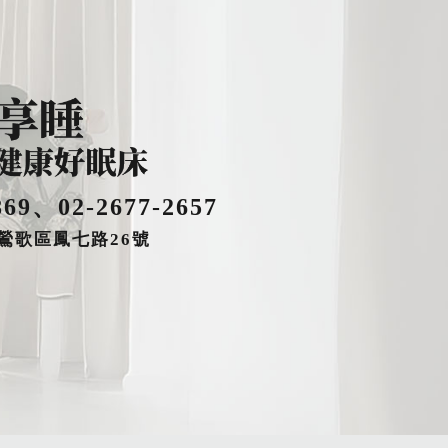
869
、
02-2677-2657
鶯歌區鳳七路26號