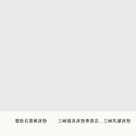
鶯歌石墨烯床墊
·
三峽寢具床墊專賣店、三峽乳膠床墊