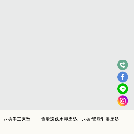
，八德手工床墊
·
鶯歌環保水膠床墊、八德/鶯歌乳膠床墊