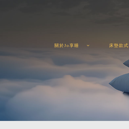
關於Jo享睡
床墊款式