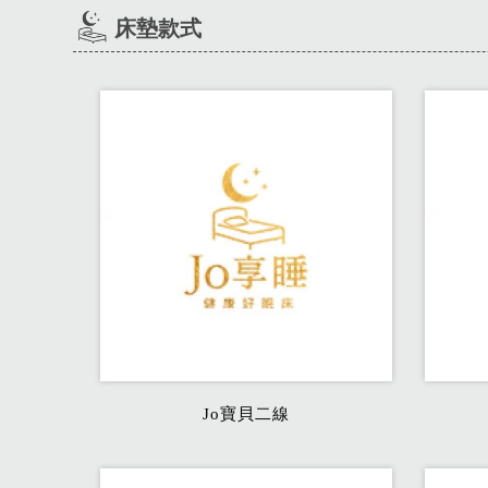
床墊款式
Jo寶貝二線