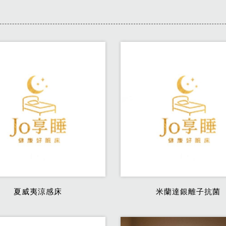
夏威夷涼感床
米蘭達銀離子抗菌