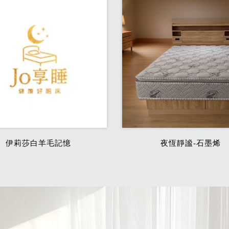
伊莉莎白羊毛記憶
夜恆靜謐-石墨烯