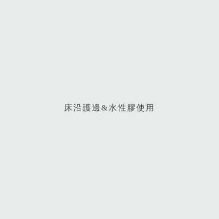
床沿護邊&水性膠使用