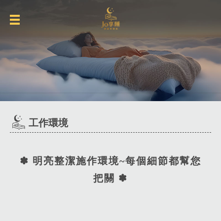
工作環境
✽ 明亮整潔施作環境~每個細節都幫您
把關 ✽